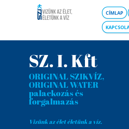
CÍMLAP
KAPCSOL
SZ. I. Kft
ORIGINAL SZIKVÍZ,
ORIGINAL WATER
palackozás és
forgalmazás
Vizünk az élet életünk a víz.