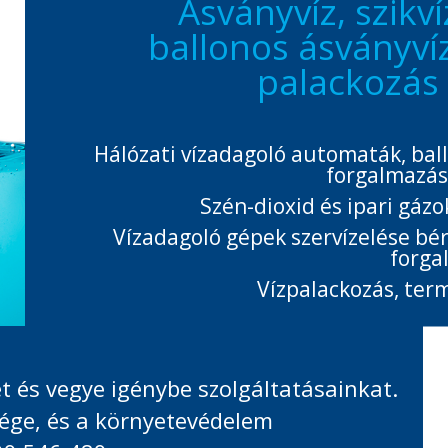
Ásványvíz, szikví
ballonos ásványvíz,
palackozás é
Hálózati vízadagoló automaták, bal
forgalmazás
Szén-dioxid és ipari gázo
Vízadagoló gépek szervízelése bé
forga
Vízpalackozás, term
 és vegye igénybe szolgáltatásainkat.
ége, és a környetevédelem