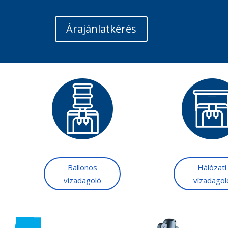
Árajánlatkérés
Ballonos
Hálózati
vízadagoló
vízadagol