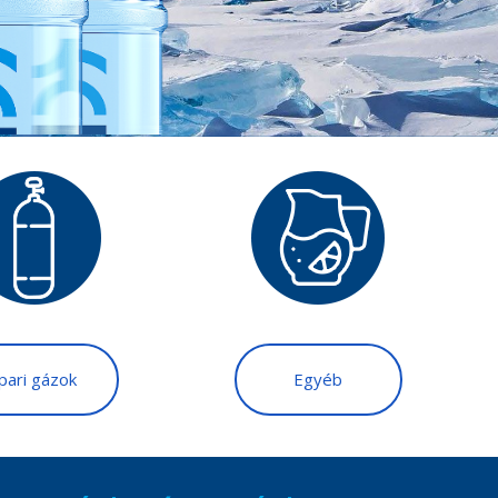
Ipari gázok
Egyéb