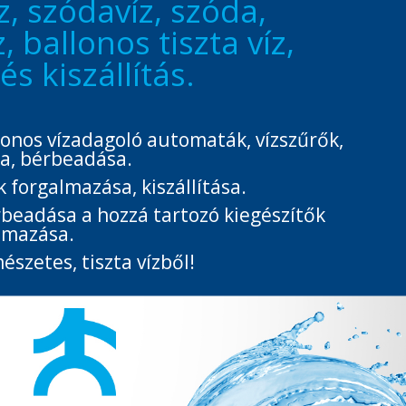
z, szódavíz, szóda,
 ballonos tiszta víz,
s kiszállítás.
lonos vízadagoló automaták, vízszűrők,
a, bérbeadása.
k forgalmazása, kiszállítása.
rbeadása a hozzá tartozó kiegészítők
lmazása.
észetes, tiszta vízből!