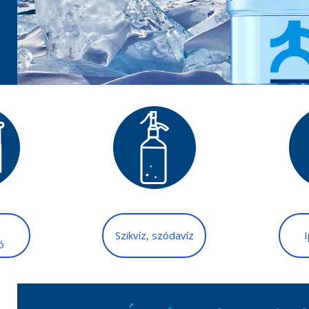
Szikvíz, szódavíz
ó