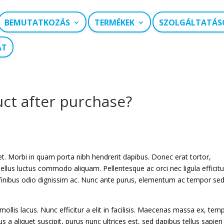
BEMUTATKOZÁS
TERMÉKEK
SZOLGÁLTATÁS
AT
uct after purchase?
uet. Morbi in quam porta nibh hendrerit dapibus. Donec erat tortor,
ellus luctus commodo aliquam. Pellentesque ac orci nec ligula efficitu
finibus odio dignissim ac. Nunc ante purus, elementum ac tempor sed
mollis lacus. Nunc efficitur a elit in facilisis. Maecenas massa ex, tem
us a aliquet suscipit, purus nunc ultrices est, sed dapibus tellus sapien