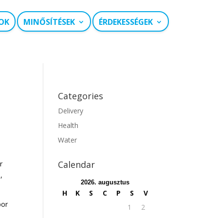
OK
MINŐSÍTÉSEK
ÉRDEKESSÉGEK
Categories
Delivery
Health
Water
Calendar
r
,
2026. augusztus
H
K
S
C
P
S
V
por
1
2