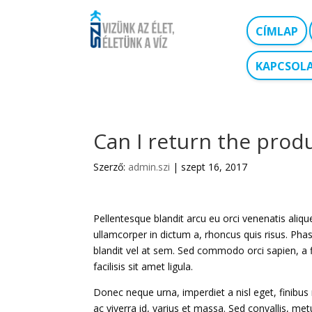
CÍMLAP
KAPCSOL
Can I return the prod
Szerző:
admin.szi
|
szept 16, 2017
Pellentesque blandit arcu eu orci venenatis aliq
ullamcorper in dictum a, rhoncus quis risus. Phas
blandit vel at sem. Sed commodo orci sapien, a 
facilisis sit amet ligula.
Donec neque urna, imperdiet a nisl eget, finibus 
ac viverra id, varius et massa. Sed convallis, met