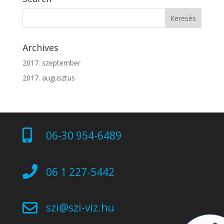
Archives
2017. szeptember
2017. augusztus

06-30 954-6489

06 1 227-5442

szi@szi-viz.hu