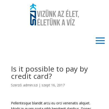
Is it possible to pay by
credit card?
Szerző:
admin.szi
|
szept 16, 2017
Pellentesque blandit arcu eu orci venenatis aliquet.
Morbi in quam porta nibh hendrerit dapibus. Donec