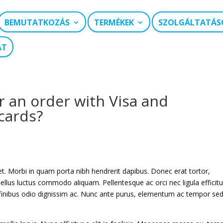
BEMUTATKOZÁS
TERMÉKEK
SZOLGÁLTATÁS
AT
or an order with Visa and
cards?
uet. Morbi in quam porta nibh hendrerit dapibus. Donec erat tortor,
ellus luctus commodo aliquam. Pellentesque ac orci nec ligula efficitu
finibus odio dignissim ac. Nunc ante purus, elementum ac tempor sed