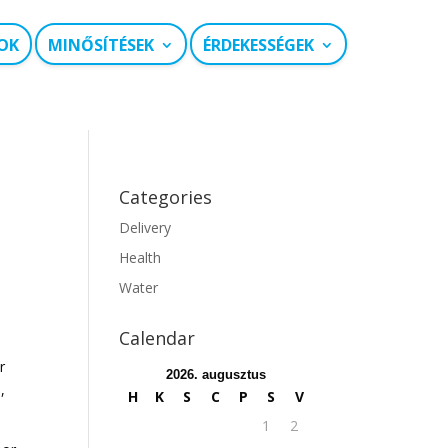
OK
MINŐSÍTÉSEK
ÉRDEKESSÉGEK
Categories
Delivery
Health
Water
Calendar
r
2026. augusztus
,
H
K
S
C
P
S
V
1
2