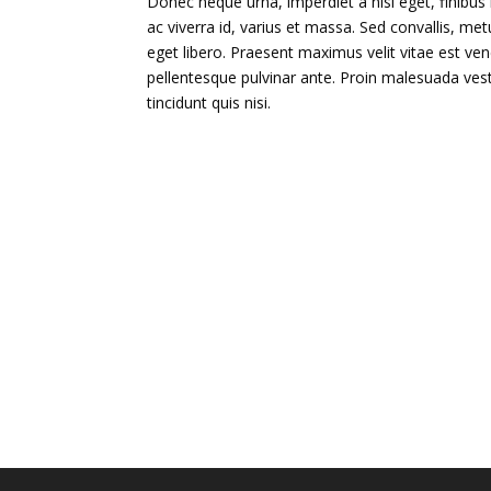
Donec neque urna, imperdiet a nisl eget, finibus 
ac viverra id, varius et massa. Sed convallis, met
eget libero. Praesent maximus velit vitae est ven
pellentesque pulvinar ante. Proin malesuada vestib
tincidunt quis nisi.