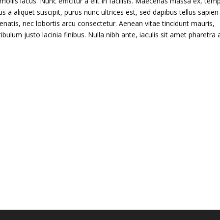
mollis lacus. Nunc efficitur a elit in facilisis. Maecenas massa ex, tem
us a aliquet suscipit, purus nunc ultrices est, sed dapibus tellus sapien
enatis, nec lobortis arcu consectetur. Aenean vitae tincidunt mauris,
ulum justo lacinia finibus. Nulla nibh ante, iaculis sit amet pharetra a