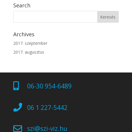
Search
Archives
2017. szeptember
2017. augusztus

06-30 954-6489

06 1 227-5442

szi@szi-viz.hu