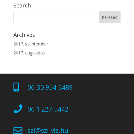
Search
Archives
2017. szeptember
2017. augusztus

06-30 954-6489

06 1 227-5442

szi@szi-viz.hu