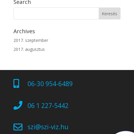
Search
Archives
2017. szeptember
2017. augusztus

06-30 954-6489

06 1 227-5442

szi@szi-viz.hu