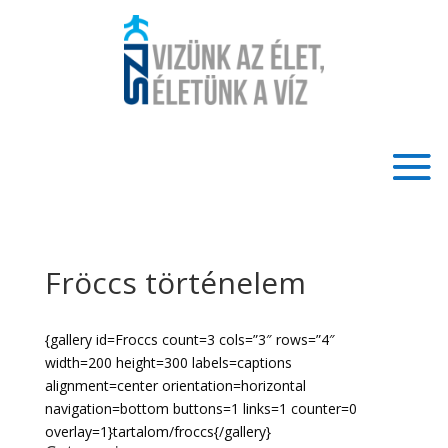
Fröccs történelem
{gallery id=Froccs count=3 cols=”3″ rows=”4″
width=200 height=300 labels=captions
alignment=center orientation=horizontal
navigation=bottom buttons=1 links=1 counter=0
overlay=1}tartalom/froccs{/gallery}