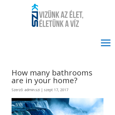
How many bathrooms
are in your home?
Szerző:
admin.szi
|
szept 17, 2017