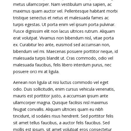
metus ullamcorper. Nam vestibulum urna sapien, ac
maximus quam auctor vel. Pellentesque habitant morbi
tristique senectus et netus et malesuada fames ac
turpis egestas. Ut porta enim vel ipsum porta pulvinar.
Fusce dignissim elit non lacus ultrices rutrum. Aliquam
erat volutpat. Vivamus non bibendum nisl, vitae porta
ex. Curabitur leo ante, euismod sed accumsan non,
bibendum vel mi. Maecenas posuere porttitor neque, id
malesuada turpis blandit ut. Cras commodo, odio vel
malesuada faucibus, felis libero interdum purus, nec
posuere orci mi at ligula.
Aenean non ligula ut nisi luctus commodo vel eget
odio. Duis sollicitudin, enim cursus vehicula venenatis,
mauris est porttitor justo, a accumsan ipsum ante
ullamcorper magna. Quisque facilisis nisl maximus
feugiat convallis. Aliquam ultricies quam eu nibh
tincidunt, id sodales risus hendrerit. Sed porttitor felis
sit amet tellus faucibus, a auctor felis faucibus. Sed
mollis est ipsum, sit amet volutpat eros consectetur