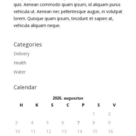
quis. Aenean commodo quam ipsum, id aliquam purus
vehicula ut. Aenean nec pellentesque augue, in volutpat
lorem. Quisque quam ipsum, tincidunt et sapien at,
vehicula aliquam neque.
Categories
Delivery
Health
Water
Calendar
2026. augusztus
H
K
S
C
P
S
V
1
2
3
4
5
6
7
8
9
10
11
12
13
14
15
16