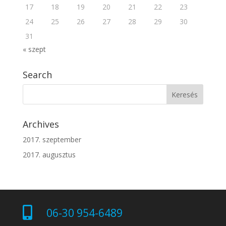
17
18
19
20
21
22
23
24
25
26
27
28
29
30
31
« szept
Search
Archives
2017. szeptember
2017. augusztus

06-30 954-6489