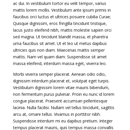
ac dui. In vestibulum tortor eu velit tempor, varius
mattis lorem mollis. Vestibulum ante ipsum primis in
faucibus orci luctus et ultrices posuere cubilia Curae;
Quisque dignissim, eros fringilla tincidunt tristique,
lacus justo eleifend nibh, mattis molestie sapien orci
sed magna. Ut tincidunt blandit massa, et pharetra
urna faucibus sit amet. Ut et leo ut metus dapibus
ultricies quis non diam. Maecenas mattis semper
mattis. Nam vel quam diam. Suspendisse sit amet
massa eleifend, interdum massa eget, viverra leo.
Morbi viverra semper placerat. Aenean odio odio,
dignissim interdum placerat et, volutpat eget turpis.
Vestibulum dignissim lorem vitae mauris bibendum,
non fermentum purus pulvinar. Proin eu nunc id lorem
congue placerat. Praesent accumsan pellentesque
lacinia. Nulla facilisi. Nullam vel tellus tincidunt, sagittis
arcu at, ornare tellus. Vivamus in porttitor nibh.
Suspendisse interdum mi eu dapibus pretium. Integer
tempus placerat mauris, quis tempus massa convallis