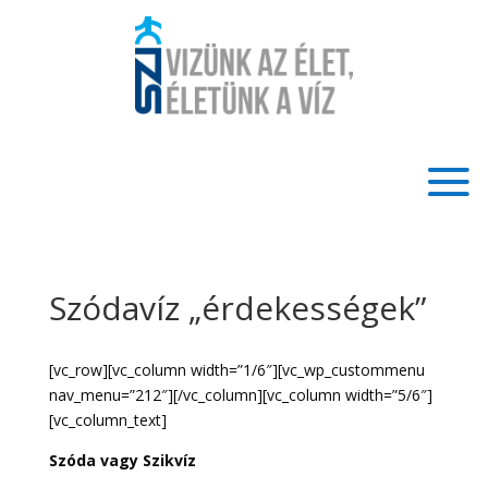
Szódavíz „érdekességek”
[vc_row][vc_column width=”1/6″][vc_wp_custommenu
nav_menu=”212″][/vc_column][vc_column width=”5/6″]
[vc_column_text]
Szóda vagy Szikvíz