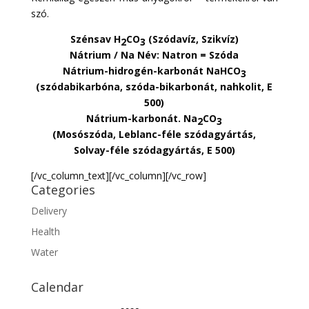
szó.
Szénsav H
CO
(Szódavíz, Szikvíz)
2
3
Nátrium / Na Név: Natron = Szóda
Nátrium-hidrogén-karbonát NaHCO
3
(szódabikarbóna, szóda-bikarbonát, nahkolit, E
500)
Nátrium-karbonát. Na
CO
2
3
(Mosószóda, Leblanc-féle szódagyártás,
Solvay-féle szódagyártás, E 500)
[/vc_column_text][/vc_column][/vc_row]
Categories
Delivery
Health
Water
Calendar