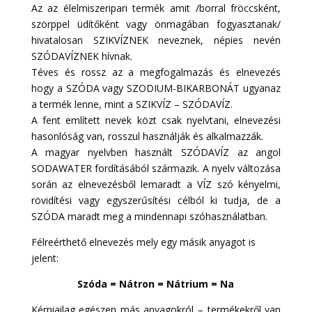
Az az élelmiszeripari termék amit /borral fröccsként,
szörppel üdítőként vagy önmagában fogyasztanak/
hivatalosan SZIKVÍZNEK neveznek, népies nevén
SZÓDAVÍZNEK hívnak.
Téves és rossz az a megfogalmazás és elnevezés
hogy a SZÓDA vagy SZODIUM-BIKARBONÁT ugyanaz
a termék lenne, mint a SZIKVÍZ – SZÓDAVÍZ.
A fent említett nevek közt csak nyelvtani, elnevezési
hasonlóság van, rosszul használják és alkalmazzák.
A magyar nyelvben használt SZÓDAVÍZ az angol
SODAWATER fordításából származik. A nyelv változása
során az elnevezésből lemaradt a VÍZ szó kényelmi,
rövidítési vagy egyszerűsítési célból ki tudja, de a
SZÓDA maradt meg a mindennapi szóhasználatban.
Félreérthető elnevezés mely egy másik anyagot is
jelent:
Szóda = Nátron = Nátrium = Na
Kémiailag egészen más anyagokról – termékekről van