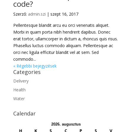
code?
Szerző:
admin.szi
|
szept 16, 2017
Pellentesque blandit arcu eu orci venenatis aliquet.
Morbi in quam porta nibh hendrerit dapibus. Donec
erat tortor, ullamcorper in dictum a, rhoncus quis risus.
Phasellus luctus commodo aliquam. Pellentesque ac
orci nec ligula efficitur blandit vel at sem. Sed
commodo...
« Régebbi bejegyzések
Categories
Delivery
Health
Water
Calendar
2026. augusztus
H
K
S
C
P
S
V